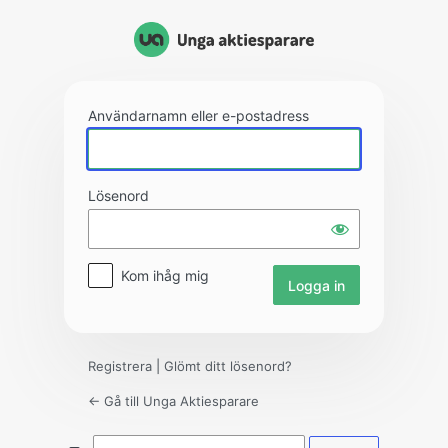
Logga
in
Användarnamn eller e-postadress
Lösenord
Kom ihåg mig
Registrera
|
Glömt ditt lösenord?
← Gå till Unga Aktiesparare