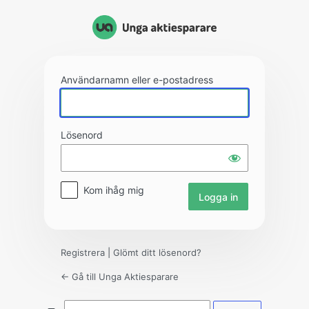
Logga
in
Användarnamn eller e-postadress
Lösenord
Kom ihåg mig
Registrera
|
Glömt ditt lösenord?
← Gå till Unga Aktiesparare