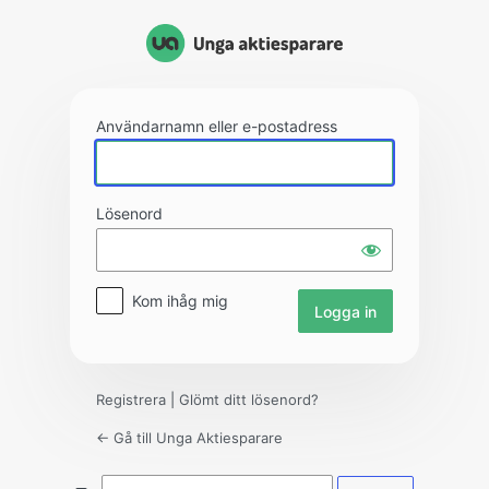
Logga
in
Användarnamn eller e-postadress
Lösenord
Kom ihåg mig
Registrera
|
Glömt ditt lösenord?
← Gå till Unga Aktiesparare