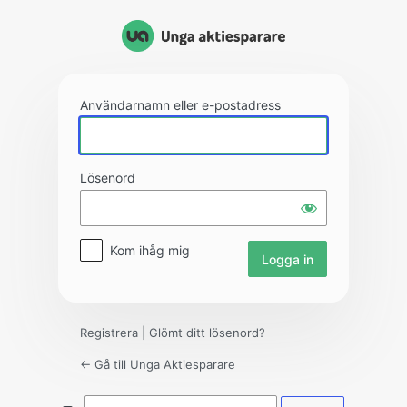
Logga
in
Användarnamn eller e-postadress
Lösenord
Kom ihåg mig
Registrera
|
Glömt ditt lösenord?
← Gå till Unga Aktiesparare