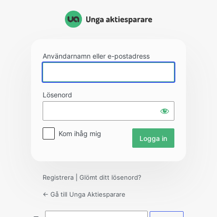
Logga
in
Användarnamn eller e-postadress
Lösenord
Kom ihåg mig
Registrera
|
Glömt ditt lösenord?
← Gå till Unga Aktiesparare